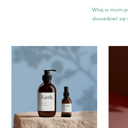
Witaj w moim po
dowiedzieć się 